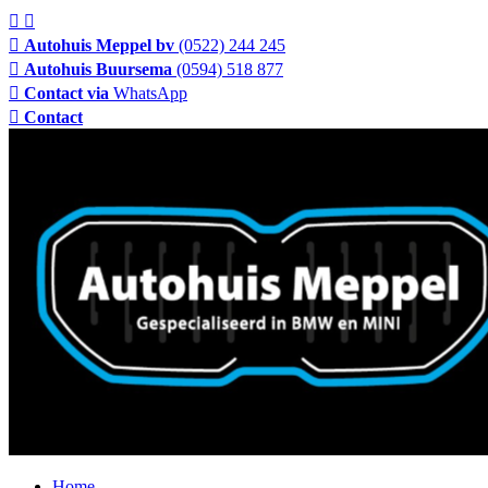
Autohuis Meppel bv
(0522) 244 245
Autohuis Buursema
(0594) 518 877
Contact via
WhatsApp
Contact
Home