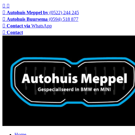
Autohuis Meppel bv
(0522) 244 245
Autohuis Buursema
(0594) 518 877
Contact via
WhatsApp
Contact
Home