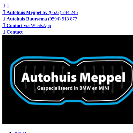
Autohuis Meppel bv
(0522) 244 245
Autohuis Buursema
(0594) 518 877
Contact via
WhatsApp
Contact
Home