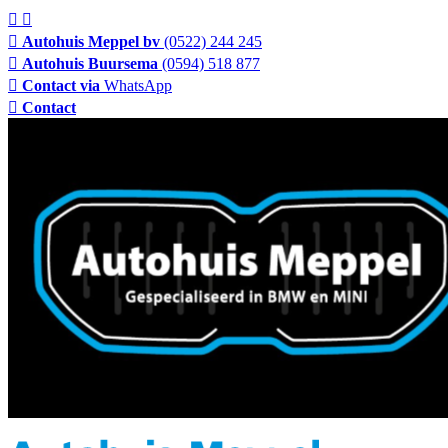
Autohuis Meppel bv
(0522) 244 245
Autohuis Buursema
(0594) 518 877
Contact via
WhatsApp
Contact