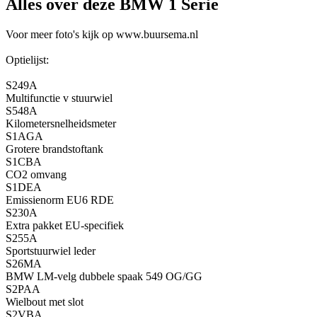
Alles over deze BMW 1 Serie
Voor meer foto's kijk op www.buursema.nl
Optielijst:
S249A
Multifunctie v stuurwiel
S548A
Kilometersnelheidsmeter
S1AGA
Grotere brandstoftank
S1CBA
CO2 omvang
S1DEA
Emissienorm EU6 RDE
S230A
Extra pakket EU-specifiek
S255A
Sportstuurwiel leder
S26MA
BMW LM-velg dubbele spaak 549 OG/GG
S2PAA
Wielbout met slot
S2VBA