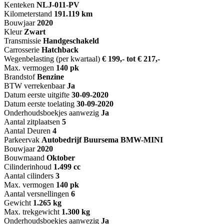
Kenteken
NL
J-011-PV
Kilometerstand
191.119 km
Bouwjaar
2020
Kleur
Zwart
Transmissie
Handgeschakeld
Carrosserie
Hatchback
Wegenbelasting (per kwartaal)
€ 199,- tot € 217,-
Max. vermogen
140 pk
Brandstof
Benzine
BTW verrekenbaar
Ja
Datum eerste uitgifte
30-09-2020
Datum eerste toelating
30-09-2020
Onderhoudsboekjes aanwezig
Ja
Aantal zitplaatsen
5
Aantal Deuren
4
Parkeervak
Autobedrijf Buursema BMW-MINI
Bouwjaar
2020
Bouwmaand
Oktober
Cilinderinhoud
1.499 cc
Aantal cilinders
3
Max. vermogen
140 pk
Aantal versnellingen
6
Gewicht
1.265 kg
Max. trekgewicht
1.300 kg
Onderhoudsboekjes aanwezig
Ja