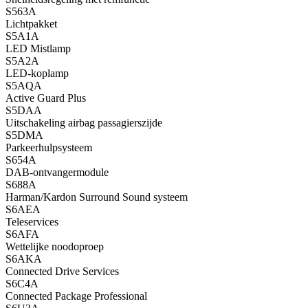
S563A
Lichtpakket
S5A1A
LED Mistlamp
S5A2A
LED-koplamp
S5AQA
Active Guard Plus
S5DAA
Uitschakeling airbag passagierszijde
S5DMA
Parkeerhulpsysteem
S654A
DAB-ontvangermodule
S688A
Harman/Kardon Surround Sound systeem
S6AEA
Teleservices
S6AFA
Wettelijke noodoproep
S6AKA
Connected Drive Services
S6C4A
Connected Package Professional