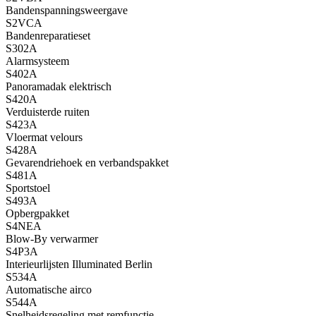
Bandenspanningsweergave
S2VCA
Bandenreparatieset
S302A
Alarmsysteem
S402A
Panoramadak elektrisch
S420A
Verduisterde ruiten
S423A
Vloermat velours
S428A
Gevarendriehoek en verbandspakket
S481A
Sportstoel
S493A
Opbergpakket
S4NEA
Blow-By verwarmer
S4P3A
Interieurlijsten Illuminated Berlin
S534A
Automatische airco
S544A
Snelheidsregeling met remfunctie