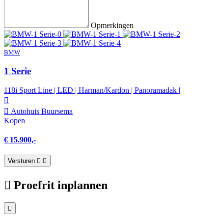
Opmerkingen
BMW
1 Serie
118i Sport Line | LED | Harman/Kardon | Panoramadak |
Autohuis Buursema
Kopen
€ 15.900,-
Versturen
Proefrit inplannen