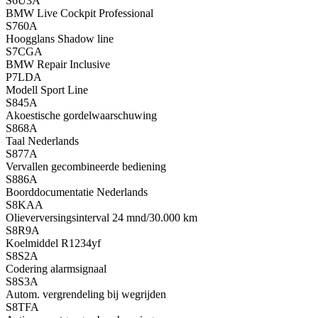
S6U3A
BMW Live Cockpit Professional
S760A
Hoogglans Shadow line
S7CGA
BMW Repair Inclusive
P7LDA
Modell Sport Line
S845A
Akoestische gordelwaarschuwing
S868A
Taal Nederlands
S877A
Vervallen gecombineerde bediening
S886A
Boorddocumentatie Nederlands
S8KAA
Olieverversingsinterval 24 mnd/30.000 km
S8R9A
Koelmiddel R1234yf
S8S2A
Codering alarmsignaal
S8S3A
Autom. vergrendeling bij wegrijden
S8TFA