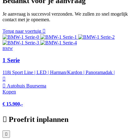
Bedankt voor je aanvraag
Je aanvraag is succesvol verzonden. We zullen zo snel mogelijk
contact met je opnemen.
Terug naar voertuig
BMW
1 Serie
118i Sport Line | LED | Harman/Kardon | Panoramadak |
Autohuis Buursema
Kopen
€ 15.900,-
Proefrit inplannen